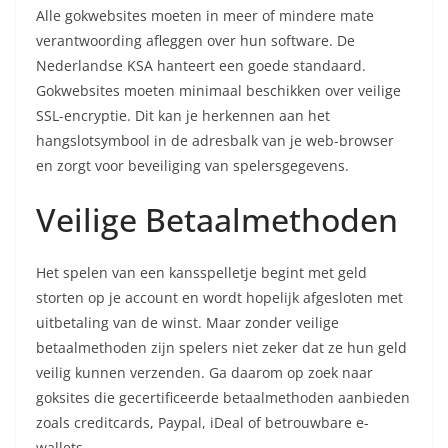
Alle gokwebsites moeten in meer of mindere mate
verantwoording afleggen over hun software. De
Nederlandse KSA hanteert een goede standaard.
Gokwebsites moeten minimaal beschikken over veilige
SSL-encryptie. Dit kan je herkennen aan het
hangslotsymbool in de adresbalk van je web-browser
en zorgt voor beveiliging van spelersgegevens.
Veilige Betaalmethoden
Het spelen van een kansspelletje begint met geld
storten op je account en wordt hopelijk afgesloten met
uitbetaling van de winst. Maar zonder veilige
betaalmethoden zijn spelers niet zeker dat ze hun geld
veilig kunnen verzenden. Ga daarom op zoek naar
goksites die gecertificeerde betaalmethoden aanbieden
zoals creditcards, Paypal, iDeal of betrouwbare e-
wallets.