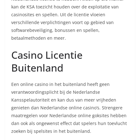
kan de KSA toezicht houden over de exploitatie van
casinosites en spellen. Uit de licentie vloeien
verschillende verplichtingen voort op gebied van
softwarebeveiliging, bonussen en spellen,
betaalmethoden en meer.
Casino Licentie
Buitenland
Een online casino in het buitenland heeft geen
verantwoordingsplicht bij de Nederlandse
Kansspelautoriteit en kan dus van meer vrijheden
genieten dan Nederlandse online casino’s. Strengere
maatregelen voor Nederlandse online goksites hebben
dan ook als ongewenst effect dat spelers hun toevlucht
zoeken bij spelsites in het buitenland.