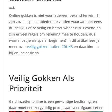
Online gokken is niet voor iedereen bekend terrein. Er
zijn zoveel spelaanbieders te vinden waarvan niet eens
duidelijk is of ze veilig en betrouwbaar zijn. Bovendien
zijn er veel regels om rekening mee te houden, dus
waar moet je als speler beginnen? In dit artikel lees je
meer over
veilig gokken buiten CRUKS
en daarbinnen
bij online casino’s.
Veilig Gokken Als
Prioriteit
Geld inzetten online is een gewichtige beslissing, en
daar moet een zorgvuldig proces aan voorafgaa
n. Let er