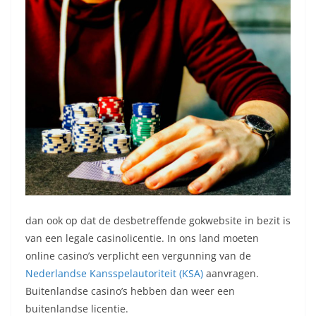
dan ook op dat de desbetreffende gokwebsite in bezit is
van een legale casinolicentie. In ons land moeten
online casino’s verplicht een vergunning van de
Nederlandse Kansspelautoriteit (KSA)
aanvragen.
Buitenlandse casino’s hebben dan weer een
buitenlandse licentie.