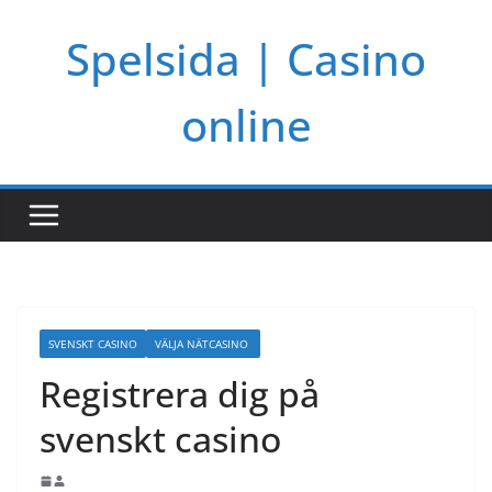
Skip
Spelsida | Casino
to
content
online
SVENSKT CASINO
VÄLJA NÄTCASINO
Registrera dig på
svenskt casino